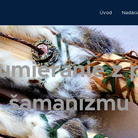
Úvod
Nadáci
 umieranie z 
šamanizmu