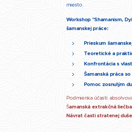
miesto.
Workshop "Shamanism, Dyi
šamanskej práce:
Prieskum šamanske
Teoretické a prakt
Konfrontácia s vla
Šamanská práca so
Pomoc zosnulým duši
Podmienka účasti: absolvov
Š
amanská extrakčná liečba
Návrat časti stratenej duše