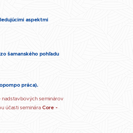
edujúcimi aspektmi
i, zo šamanského pohľadu
chopompo práca).
 nadstavbových seminárov
u účasti seminára
Core -