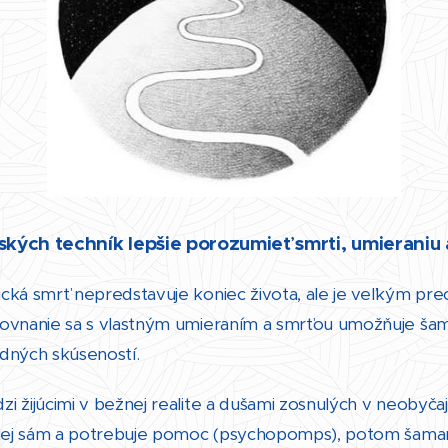
ých techník lepšie porozumieť smrti, umieraniu
ická smrť nepredstavuje koniec života, ale je veľkým 
rovnanie sa s vlastným umieraním a smrťou umožňuje š
ladných skúseností.
 žijúcimi v bežnej realite a dušami zosnulých v neobyčaj
ďalej sám a potrebuje pomoc (psychopomps), potom šaman