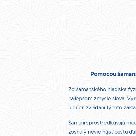
Pomocou šamansk
Zo šamanského hľadiska fyz
najlepšom zmysle slova. Vy
ľudí pri zvládaní týchto zák
Šamani sprostredkúvajú medzi
zosnulý nevie nájsť cestu 