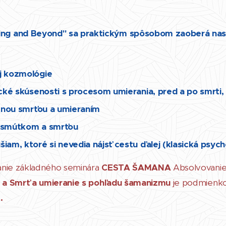
ng and Beyond" sa praktickým spôsobom zaoberá nasl
j kozmológie
ické skúsenosti s procesom umierania, pred a po smrt
stnou smrťou a umieraním
 smútkom a smrťou
am, ktoré si nevedia nájsť cestu ďalej (klasická psy
anie základného seminára
CESTA ŠAMANA
Absolvovanie
 a Smrť a umieranie s pohľadu šamanizmu
je podmienko
.